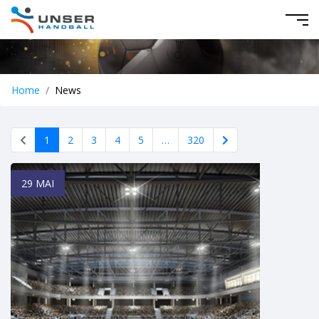
Home
News
1
2
3
4
5
…
320
29 MAI