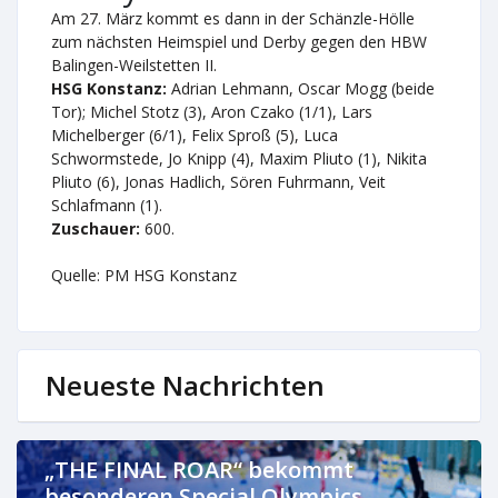
Am 27. März kommt es dann in der Schänzle-Hölle
zum nächsten Heimspiel und Derby gegen den HBW
Balingen-Weilstetten II.
HSG Konstanz:
Adrian Lehmann, Oscar Mogg (beide
Tor); Michel Stotz (3), Aron Czako (1/1), Lars
Michelberger (6/1), Felix Sproß (5), Luca
Schwormstede, Jo Knipp (4), Maxim Pliuto (1), Nikita
Pliuto (6), Jonas Hadlich, Sören Fuhrmann, Veit
Schlafmann (1).
Zuschauer:
600.
Quelle: PM HSG Konstanz
Neueste Nachrichten
„THE FINAL ROAR“ bekommt
besonderen Special Olympics