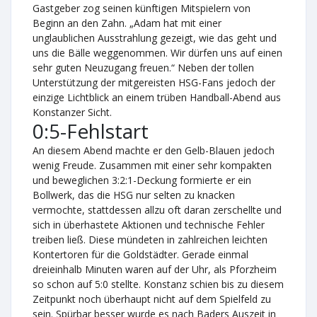
Gastgeber zog seinen künftigen Mitspielern von
Beginn an den Zahn. „Adam hat mit einer
unglaublichen Ausstrahlung gezeigt, wie das geht und
uns die Bälle weggenommen. Wir dürfen uns auf einen
sehr guten Neuzugang freuen.“ Neben der tollen
Unterstützung der mitgereisten HSG-Fans jedoch der
einzige Lichtblick an einem trüben Handball-Abend aus
Konstanzer Sicht.
0:5-Fehlstart
An diesem Abend machte er den Gelb-Blauen jedoch
wenig Freude. Zusammen mit einer sehr kompakten
und beweglichen 3:2:1-Deckung formierte er ein
Bollwerk, das die HSG nur selten zu knacken
vermochte, stattdessen allzu oft daran zerschellte und
sich in überhastete Aktionen und technische Fehler
treiben ließ. Diese mündeten in zahlreichen leichten
Kontertoren für die Goldstädter. Gerade einmal
dreieinhalb Minuten waren auf der Uhr, als Pforzheim
so schon auf 5:0 stellte. Konstanz schien bis zu diesem
Zeitpunkt noch überhaupt nicht auf dem Spielfeld zu
sein. Spürbar besser wurde es nach Baders Auszeit in