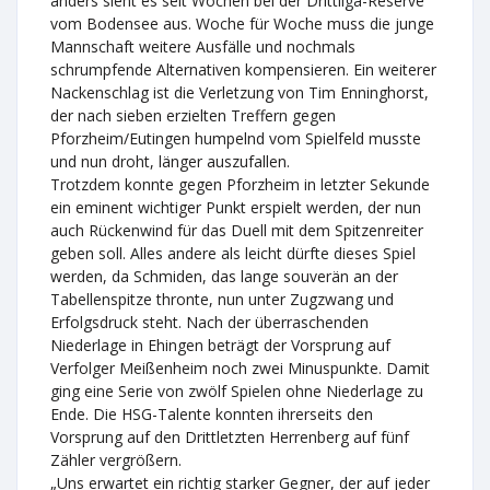
anders sieht es seit Wochen bei der Drittliga-Reserve
vom Bodensee aus. Woche für Woche muss die junge
Mannschaft weitere Ausfälle und nochmals
schrumpfende Alternativen kompensieren. Ein weiterer
Nackenschlag ist die Verletzung von Tim Enninghorst,
der nach sieben erzielten Treffern gegen
Pforzheim/Eutingen humpelnd vom Spielfeld musste
und nun droht, länger auszufallen.
Trotzdem konnte gegen Pforzheim in letzter Sekunde
ein eminent wichtiger Punkt erspielt werden, der nun
auch Rückenwind für das Duell mit dem Spitzenreiter
geben soll. Alles andere als leicht dürfte dieses Spiel
werden, da Schmiden, das lange souverän an der
Tabellenspitze thronte, nun unter Zugzwang und
Erfolgsdruck steht. Nach der überraschenden
Niederlage in Ehingen beträgt der Vorsprung auf
Verfolger Meißenheim noch zwei Minuspunkte. Damit
ging eine Serie von zwölf Spielen ohne Niederlage zu
Ende. Die HSG-Talente konnten ihrerseits den
Vorsprung auf den Drittletzten Herrenberg auf fünf
Zähler vergrößern.
„Uns erwartet ein richtig starker Gegner, der auf jeder