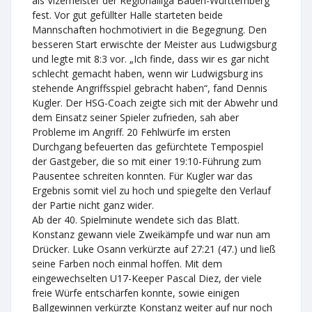
als Vizemeister der Regionalliga Baden-Württemberg
fest. Vor gut gefüllter Halle starteten beide
Mannschaften hochmotiviert in die Begegnung. Den
besseren Start erwischte der Meister aus Ludwigsburg
und legte mit 8:3 vor. „Ich finde, dass wir es gar nicht
schlecht gemacht haben, wenn wir Ludwigsburg ins
stehende Angriffsspiel gebracht haben“, fand Dennis
Kugler. Der HSG-Coach zeigte sich mit der Abwehr und
dem Einsatz seiner Spieler zufrieden, sah aber
Probleme im Angriff. 20 Fehlwürfe im ersten
Durchgang befeuerten das gefürchtete Tempospiel
der Gastgeber, die so mit einer 19:10-Führung zum
Pausentee schreiten konnten. Für Kugler war das
Ergebnis somit viel zu hoch und spiegelte den Verlauf
der Partie nicht ganz wider.
Ab der 40. Spielminute wendete sich das Blatt.
Konstanz gewann viele Zweikämpfe und war nun am
Drücker. Luke Osann verkürzte auf 27:21 (47.) und ließ
seine Farben noch einmal hoffen. Mit dem
eingewechselten U17-Keeper Pascal Diez, der viele
freie Würfe entschärfen konnte, sowie einigen
Ballgewinnen verkürzte Konstanz weiter auf nur noch