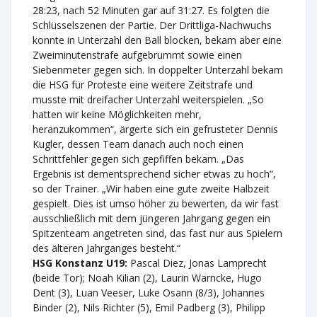
28:23, nach 52 Minuten gar auf 31:27. Es folgten die
Schlüsselszenen der Partie. Der Drittliga-Nachwuchs
konnte in Unterzahl den Ball blocken, bekam aber eine
Zweiminutenstrafe aufgebrummt sowie einen
Siebenmeter gegen sich. In doppelter Unterzahl bekam
die HSG für Proteste eine weitere Zeitstrafe und
musste mit dreifacher Unterzahl weiterspielen. „So
hatten wir keine Möglichkeiten mehr,
heranzukommen“, ärgerte sich ein gefrusteter Dennis
Kugler, dessen Team danach auch noch einen
Schrittfehler gegen sich gepfiffen bekam. „Das
Ergebnis ist dementsprechend sicher etwas zu hoch“,
so der Trainer. „Wir haben eine gute zweite Halbzeit
gespielt. Dies ist umso höher zu bewerten, da wir fast
ausschließlich mit dem jüngeren Jahrgang gegen ein
Spitzenteam angetreten sind, das fast nur aus Spielern
des älteren Jahrganges besteht.“
HSG Konstanz U19:
Pascal Diez, Jonas Lamprecht
(beide Tor); Noah Kilian (2), Laurin Warncke, Hugo
Dent (3), Luan Veeser, Luke Osann (8/3), Johannes
Binder (2), Nils Richter (5), Emil Padberg (3), Philipp