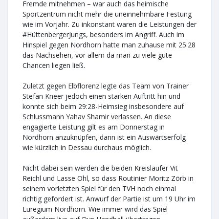
Fremde mitnehmen – war auch das heimische
Sportzentrum nicht mehr die uneinnehmbare Festung
wie im Vorjahr. Zu inkonstant waren die Leistungen der
#HüttenbergerJungs, besonders im Angriff. Auch im
Hinspiel gegen Nordhorn hatte man zuhause mit 25:28
das Nachsehen, vor allem da man zu viele gute
Chancen liegen ließ.
Zuletzt gegen Elbflorenz legte das Team von Trainer
Stefan Kneer jedoch einen starken Auftritt hin und
konnte sich beim 29:28-Heimsieg insbesondere auf
Schlussmann Yahav Shamir verlassen. An diese
engagierte Leistung gilt es am Donnerstag in
Nordhorn anzuknüpfen, dann ist ein Auswärtserfolg
wie kürzlich in Dessau durchaus möglich.
Nicht dabei sein werden die beiden Kreisläufer Vit
Reichl und Lasse Ohl, so dass Routinier Moritz Zörb in
seinem vorletzten Spiel für den TVH noch einmal
richtig gefordert ist. Anwurf der Partie ist um 19 Uhr im
Euregium Nordhorn. Wie immer wird das Spiel