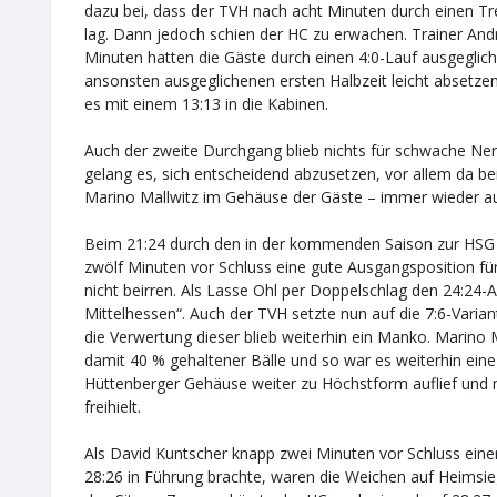
dazu bei, dass der TVH nach acht Minuten durch einen T
lag. Dann jedoch schien der HC zu erwachen. Trainer Andr
Minuten hatten die Gäste durch einen 4:0-Lauf ausgeglich
ansonsten ausgeglichenen ersten Halbzeit leicht absetzen
es mit einem 13:13 in die Kabinen.
Auch der zweite Durchgang blieb nichts für schwache Ne
gelang es, sich entscheidend abzusetzen, vor allem da b
Marino Mallwitz im Gehäuse der Gäste – immer wieder au
Beim 21:24 durch den in der kommenden Saison zur HSG 
zwölf Minuten vor Schluss eine gute Ausgangsposition für
nicht beirren. Als Lasse Ohl per Doppelschlag den 24:24-
Mittelhessen“. Auch der TVH setzte nun auf die 7:6-Varian
die Verwertung dieser blieb weiterhin ein Manko. Marino M
damit 40 % gehaltener Bälle und so war es weiterhin ein
Hüttenberger Gehäuse weiter zu Höchstform auflief und 
freihielt.
Als David Kuntscher knapp zwei Minuten vor Schluss einen
28:26 in Führung brachte, waren die Weichen auf Heimsieg