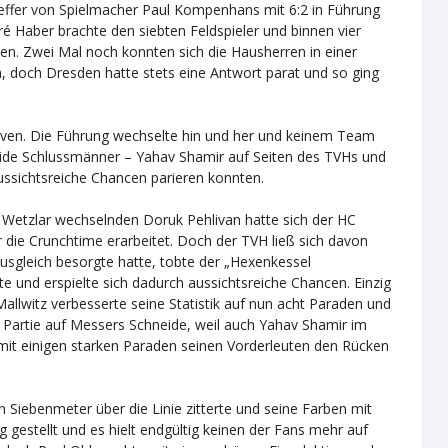
reffer von Spielmacher Paul Kompenhans mit 6:2 in Führung
é Haber brachte den siebten Feldspieler und binnen vier
en. Zwei Mal noch konnten sich die Hausherren in einer
, doch Dresden hatte stets eine Antwort parat und so ging
rven. Die Führung wechselte hin und her und keinem Team
eide Schlussmänner – Yahav Shamir auf Seiten des TVHs und
ssichtsreiche Chancen parieren konnten.
Wetzlar wechselnden Doruk Pehlivan hatte sich der HC
 die Crunchtime erarbeitet. Doch der TVH ließ sich davon
Ausgleich besorgte hatte, tobte der „Hexenkessel
te und erspielte sich dadurch aussichtsreiche Chancen. Einzig
allwitz verbesserte seine Statistik auf nun acht Paraden und
e Partie auf Messers Schneide, weil auch Yahav Shamir im
mit einigen starken Paraden seinen Vorderleuten den Rücken
 Siebenmeter über die Linie zitterte und seine Farben mit
 gestellt und es hielt endgültig keinen der Fans mehr auf