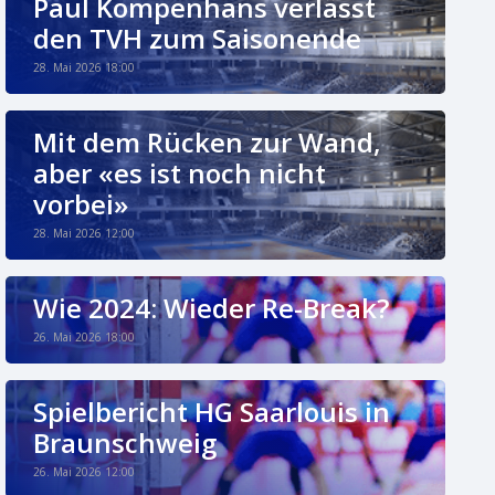
Paul Kompenhans verlässt
den TVH zum Saisonende
28. Mai 2026 18:00
Mit dem Rücken zur Wand,
aber «es ist noch nicht
vorbei»
28. Mai 2026 12:00
Wie 2024: Wieder Re-Break?
26. Mai 2026 18:00
Spielbericht HG Saarlouis in
Braunschweig
26. Mai 2026 12:00