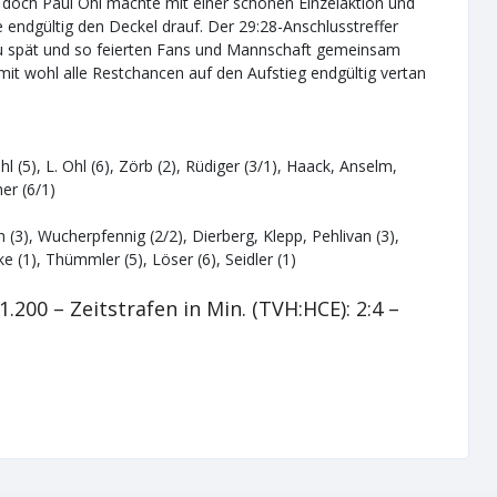
, doch Paul Ohl machte mit einer schönen Einzelaktion und
endgültig den Deckel drauf. Der 29:28-Anschlusstreffer
zu spät und so feierten Fans und Mannschaft gemeinsam
t wohl alle Restchancen auf den Aufstieg endgültig vertan
 (5), L. Ohl (6), Zörb (2), Rüdiger (3/1), Haack, Anselm,
er (6/1)
 (3), Wucherpfennig (2/2), Dierberg, Klepp, Pehlivan (3),
e (1), Thümmler (5), Löser (6), Seidler (1)
.200 – Zeitstrafen in Min. (TVH:HCE): 2:4 –