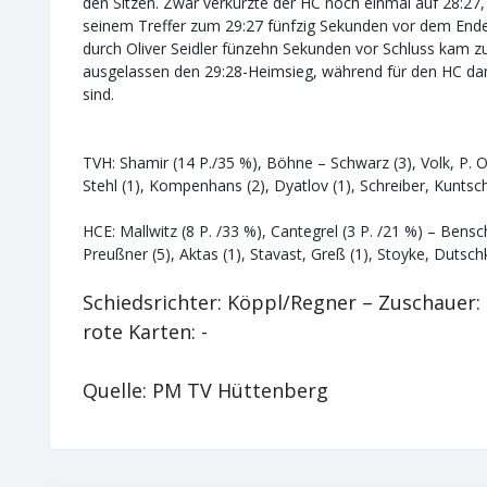
den Sitzen. Zwar verkürzte der HC noch einmal auf 28:27
seinem Treffer zum 29:27 fünfzig Sekunden vor dem Ende 
durch Oliver Seidler fünzehn Sekunden vor Schluss kam 
ausgelassen den 29:28-Heimsieg, während für den HC dami
sind.
TVH: Shamir (14 P./35 %), Böhne – Schwarz (3), Volk, P. Ohl
Stehl (1), Kompenhans (2), Dyatlov (1), Schreiber, Kuntsch
HCE: Mallwitz (8 P. /33 %), Cantegrel (3 P. /21 %) – Bensch
Preußner (5), Aktas (1), Stavast, Greß (1), Stoyke, Dutschk
Schiedsrichter: Köppl/Regner – Zuschauer: 1
rote Karten: -
Quelle: PM TV Hüttenberg