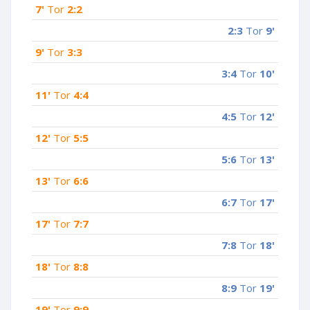
7'
Tor
2:2
2:3
Tor
9'
9'
Tor
3:3
3:4
Tor
10'
11'
Tor
4:4
4:5
Tor
12'
12'
Tor
5:5
5:6
Tor
13'
13'
Tor
6:6
6:7
Tor
17'
17'
Tor
7:7
7:8
Tor
18'
18'
Tor
8:8
8:9
Tor
19'
19'
Tor
9:9