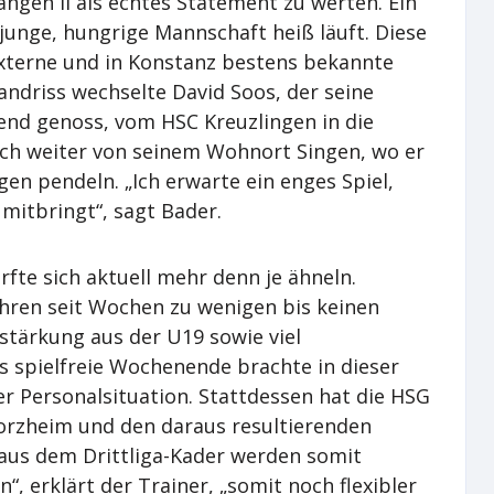
ngen II als echtes Statement zu werten. Ein
junge, hungrige Mannschaft heiß läuft. Diese
terne und in Konstanz bestens bekannte
driss wechselte David Soos, der seine
end genoss, vom HSC Kreuzlingen in die
och weiter von seinem Wohnort Singen, wo er
en pendeln. „Ich erwarte ein enges Spiel,
 mitbringt“, sagt Bader.
fte sich aktuell mehr denn je ähneln.
ühren seit Wochen zu wenigen bis keinen
stärkung aus der U19 sowie viel
s spielfreie Wochenende brachte in dieser
er Personalsituation. Stattdessen hat die HSG
forzheim und den daraus resultierenden
 aus dem Drittliga-Kader werden somit
“, erklärt der Trainer, „somit noch flexibler