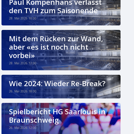
Paul Kompenhans verlässt
den TVH zum Saisonende
28. Mai 2026 18:00
Mit dem Rücken zur Wand,
aber «es ist noch nicht
vorbei»
28. Mai 2026 12:00
Wie 2024: Wieder Re-Break?
26. Mai 2026 18:00
Spielbericht HG Saarlouis in
Braunschweig
26. Mai 2026 12:00