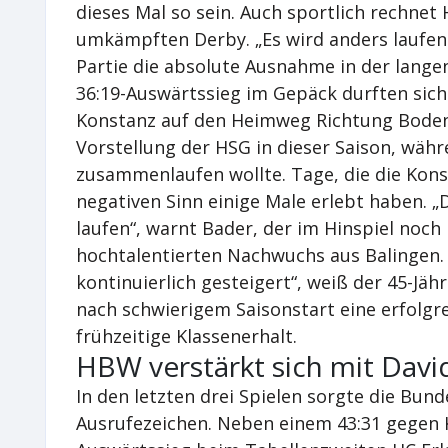
dieses Mal so sein. Auch sportlich rechnet
umkämpften Derby. „Es wird anders laufen a
Partie die absolute Ausnahme in der langen
36:19-Auswärtssieg im Gepäck durften sic
Konstanz auf den Heimweg Richtung Boden
Vorstellung der HSG in dieser Saison, währ
zusammenlaufen wollte. Tage, die die Kons
negativen Sinn einige Male erlebt haben. „D
laufen“, warnt Bader, der im Hinspiel noch 
hochtalentierten Nachwuchs aus Balingen. „
kontinuierlich gesteigert“, weiß der 45-Jä
nach schwierigem Saisonstart eine erfolgr
frühzeitige Klassenerhalt.
HBW verstärkt sich mit Davi
In den letzten drei Spielen sorgte die Bund
Ausrufezeichen. Neben einem 43:31 gegen K