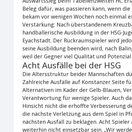
Auswärtssieg beim Tabellenzweiten HC Erla
Beleg dafür, was passieren kann, wenn die 
bekam vor wenigen Wochen noch einmal ex
Verstärkung: Nach überstandenem Kreuzban
handballerische Ausbildung in der HSG-Jug
Eyachstadt. Der Rückraumspieler wird jed
seine Ausbildung beenden wird, nach Baling
weil der Gegner viel Qualität und Potenzial
Acht Ausfälle bei der HSG
Die Altersstruktur beider Mannschaften dür
Zahlreiche Ausfälle auf Konstanzer Seite f
Alternativen im Kader der Gelb-Blauen, Ver
Verantwortung für wenige Spieler. Auch da
Hinsicht nicht die erhoffte Verbesserung d
die nächste Verletzung aus dem Spiel in P
nächsten Ausfall zu beklagen. Acht Spieler
weiterhin nicht einsetzbar sein. „Wir werden