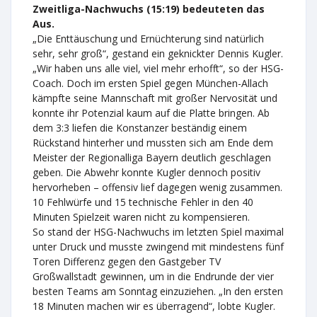
Zweitliga-Nachwuchs (15:19) bedeuteten das
Aus.
„Die Enttäuschung und Ernüchterung sind natürlich
sehr, sehr groß“, gestand ein geknickter Dennis Kugler.
„Wir haben uns alle viel, viel mehr erhofft“, so der HSG-
Coach. Doch im ersten Spiel gegen München-Allach
kämpfte seine Mannschaft mit großer Nervosität und
konnte ihr Potenzial kaum auf die Platte bringen. Ab
dem 3:3 liefen die Konstanzer beständig einem
Rückstand hinterher und mussten sich am Ende dem
Meister der Regionalliga Bayern deutlich geschlagen
geben. Die Abwehr konnte Kugler dennoch positiv
hervorheben – offensiv lief dagegen wenig zusammen.
10 Fehlwürfe und 15 technische Fehler in den 40
Minuten Spielzeit waren nicht zu kompensieren.
So stand der HSG-Nachwuchs im letzten Spiel maximal
unter Druck und musste zwingend mit mindestens fünf
Toren Differenz gegen den Gastgeber TV
Großwallstadt gewinnen, um in die Endrunde der vier
besten Teams am Sonntag einzuziehen. „In den ersten
18 Minuten machen wir es überragend“, lobte Kugler.