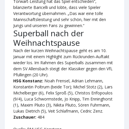
Torwart-Leistung hat das Spiel entschieden“,
bilanzierte Baricelli und lobte, dass viele Spieler
Verantwortung übernahmen. „Das war eine tolle
Mannschaftsleistung und sehr schön, hier mit den
Jungs und unseren Fans zu gewinnen.“
Superball nach der
Weihnachtspause
Nach der kurzen Weihnachtspause geht es am 10.
Januar mit einem Highlight zum Rückrunden-Auftakt
wieder los. Im Rahmen des Superballs zusammen mit
dem SV Allensbach steigt der Klassiker gegen den VfL
Pfullingen (20 Uhr).
HSG Konstanz:
Noah Frensel, Adrian Lehmann,
Konstantin Poltrum (beide Tor); Michel Stotz (2), Lars
Michelberger (6), Felix Sproß (5), Christos Erifopoulos
(9/4), Luca Schwormstede, Jo Knipp, Tim Enninghorst
(1), Maxim Pliuto (3), Nikita Pliuto, Sören Fuhrmann,
Lukas Dietrich (5), Veit Schlafmann, Cedric Zenz.
Zuschauer:
484