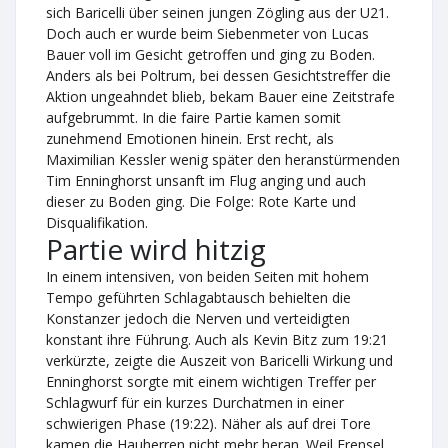
sich Baricelli über seinen jungen Zögling aus der U21.
Doch auch er wurde beim Siebenmeter von Lucas
Bauer voll im Gesicht getroffen und ging zu Boden.
Anders als bei Poltrum, bei dessen Gesichtstreffer die
Aktion ungeahndet blieb, bekam Bauer eine Zeitstrafe
aufgebrummt. In die faire Partie kamen somit
zunehmend Emotionen hinein. Erst recht, als
Maximilian Kessler wenig später den heranstürmenden
Tim Enninghorst unsanft im Flug anging und auch
dieser zu Boden ging. Die Folge: Rote Karte und
Disqualifikation.
Partie wird hitzig
In einem intensiven, von beiden Seiten mit hohem
Tempo geführten Schlagabtausch behielten die
Konstanzer jedoch die Nerven und verteidigten
konstant ihre Führung. Auch als Kevin Bitz zum 19:21
verkürzte, zeigte die Auszeit von Baricelli Wirkung und
Enninghorst sorgte mit einem wichtigen Treffer per
Schlagwurf für ein kurzes Durchatmen in einer
schwierigen Phase (19:22). Näher als auf drei Tore
kamen die Hauherren nicht mehr heran. Weil Frensel