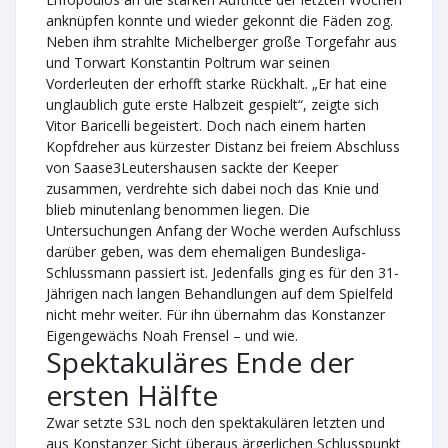
anknüpfen konnte und wieder gekonnt die Fäden zog.
Neben ihm strahlte Michelberger große Torgefahr aus
und Torwart Konstantin Poltrum war seinen
Vorderleuten der erhofft starke Rückhalt. „Er hat eine
unglaublich gute erste Halbzeit gespielt“, zeigte sich
Vitor Baricelli begeistert. Doch nach einem harten
Kopfdreher aus kürzester Distanz bei freiem Abschluss
von Saase3Leutershausen sackte der Keeper
zusammen, verdrehte sich dabei noch das Knie und
blieb minutenlang benommen liegen. Die
Untersuchungen Anfang der Woche werden Aufschluss
darüber geben, was dem ehemaligen Bundesliga-
Schlussmann passiert ist. Jedenfalls ging es für den 31-
Jährigen nach langen Behandlungen auf dem Spielfeld
nicht mehr weiter. Für ihn übernahm das Konstanzer
Eigengewächs Noah Frensel – und wie.
Spektakuläres Ende der
ersten Hälfte
Zwar setzte S3L noch den spektakulären letzten und
aus Konstanzer Sicht überaus ärgerlichen Schlusspunkt