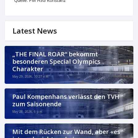
Quelle: PM HSG Konstanz
Latest News
„THE FINAL ROAR“ bekommt
besonderen Special Olympics
Charakter
May 29, 2026, 10:27 a.m.
Paul Kompenhans verlässt den TVH
zum Saisonende
May 28, 2026, 6 p.m.
Mit dem Rücken zur Wand, aber «es