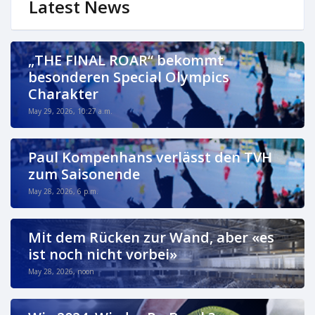
Latest News
„THE FINAL ROAR“ bekommt
besonderen Special Olympics
Charakter
May 29, 2026, 10:27 a.m.
Paul Kompenhans verlässt den TVH
zum Saisonende
May 28, 2026, 6 p.m.
Mit dem Rücken zur Wand, aber «es
ist noch nicht vorbei»
May 28, 2026, noon