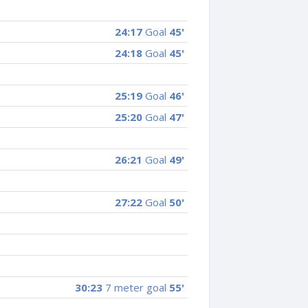
24:17
Goal
45'
24:18
Goal
45'
25:19
Goal
46'
25:20
Goal
47'
26:21
Goal
49'
27:22
Goal
50'
30:23
7 meter goal
55'