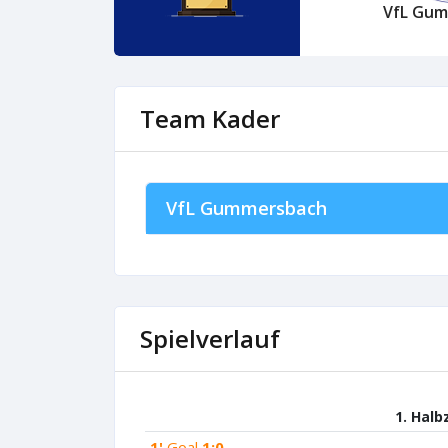
VfL Gu
Team Kader
VfL Gummersbach
Spielverlauf
1. Halb
1'
Goal
1:0