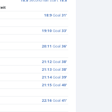
18:8
Second half start
18:8
zeit
18:9
Goal
31'
19:10
Goal
33'
20:11
Goal
36'
21:12
Goal
38'
21:13
Goal
38'
21:14
Goal
39'
21:15
Goal
40'
22:16
Goal
41'