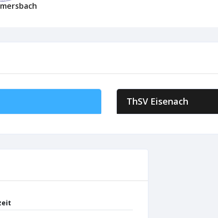
mmersbach
ThSV Eisenach
zeit