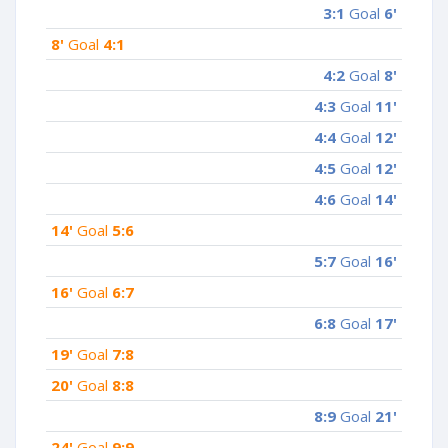
3:1
Goal
6'
8'
Goal
4:1
4:2
Goal
8'
4:3
Goal
11'
4:4
Goal
12'
4:5
Goal
12'
4:6
Goal
14'
14'
Goal
5:6
5:7
Goal
16'
16'
Goal
6:7
6:8
Goal
17'
19'
Goal
7:8
20'
Goal
8:8
8:9
Goal
21'
24'
Goal
9:9