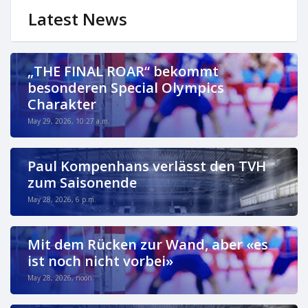
Latest News
„THE FINAL ROAR“ bekommt
besonderen Special Olympics
Charakter
May 29, 2026, 10:27 a.m.
Paul Kompenhans verlässt den TVH
zum Saisonende
May 28, 2026, 6 p.m.
Mit dem Rücken zur Wand, aber «es
ist noch nicht vorbei»
May 28, 2026, noon