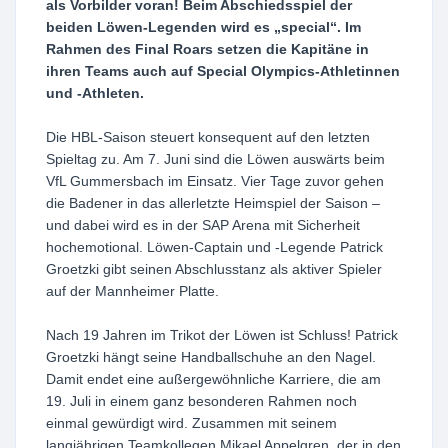
als Vorbilder voran! Beim Abschiedsspiel der
beiden Löwen-Legenden wird es „special“. Im
Rahmen des Final Roars setzen die Kapitäne in
ihren Teams auch auf Special Olympics-Athletinnen
und -Athleten.
Die HBL-Saison steuert konsequent auf den letzten
Spieltag zu. Am 7. Juni sind die Löwen auswärts beim
VfL Gummersbach im Einsatz. Vier Tage zuvor gehen
die Badener in das allerletzte Heimspiel der Saison –
und dabei wird es in der SAP Arena mit Sicherheit
hochemotional. Löwen-Captain und -Legende Patrick
Groetzki gibt seinen Abschlusstanz als aktiver Spieler
auf der Mannheimer Platte.
Nach 19 Jahren im Trikot der Löwen ist Schluss! Patrick
Groetzki hängt seine Handballschuhe an den Nagel.
Damit endet eine außergewöhnliche Karriere, die am
19. Juli in einem ganz besonderen Rahmen noch
einmal gewürdigt wird. Zusammen mit seinem
langjährigen Teamkollegen Mikael Appelgren, der in den