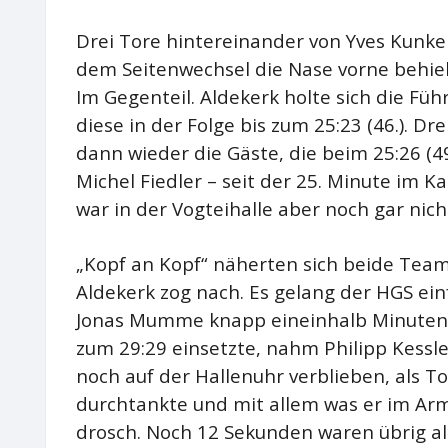
Drei Tore hintereinander von Yves Kunkel
dem Seitenwechsel die Nase vorne behiel
Im Gegenteil. Aldekerk holte sich die Führ
diese in der Folge bis zum 25:23 (46.). D
dann wieder die Gäste, die beim 25:26 (49
Michel Fiedler – seit der 25. Minute im K
war in der Vogteihalle aber noch gar nich
„Kopf an Kopf“ näherten sich beide Teams d
Aldekerk zog nach. Es gelang der HGS ein
Jonas Mumme knapp eineinhalb Minuten 
zum 29:29 einsetzte, nahm Philipp Kessle
noch auf der Hallenuhr verblieben, als T
durchtankte und mit allem was er im Arm
drosch. Noch 12 Sekunden waren übrig al