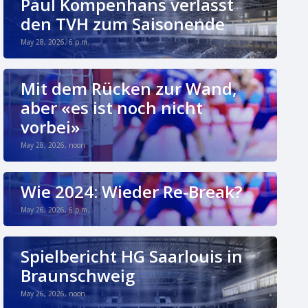
Paul Kompenhans verlässt
den TVH zum Saisonende
May 28, 2026, 6 p.m.
Mit dem Rücken zur Wand,
aber «es ist noch nicht
vorbei»
May 28, 2026, noon
Wie 2024: Wieder Re-Break?
May 26, 2026, 6 p.m.
Spielbericht HG Saarlouis in
Braunschweig
May 26, 2026, noon