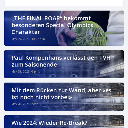
„THE FINAL ROAR“ bekommt
besonderen Special Olympics
Charakter
May 29, 2026, 10:27 a.m.
Paul Kompenhans verlässt den TVH
zum Saisonende
May 28, 2026, 6 p.m.
Mit dem Rücken zur Wand, aber «es
ist noch nicht vorbei»
May 28, 2026, noon
Wie 2024: Wieder Re-Break?