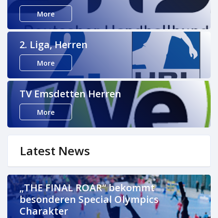
More
2. Liga, Herren
More
TV Emsdetten Herren
More
Latest News
„THE FINAL ROAR“ bekommt
besonderen Special Olympics
Charakter