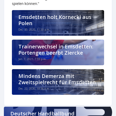
spielen können.“
Emsdetten holt Kornecki aus
Polen
Dec. 30, 2020, 11:50 p.m.
Trainerwechsel in Emsdetten:
Portengen beerbt Ziercke
Jan. 7, 2021, 7:59 p.m.
Mindens Demerza mit
Zweitspielrecht für Emsdetten
Dec. 22, 2020, 10:36 a.m.
Deutscher Handballbund