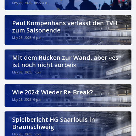
May 29, 2026, 10:27 a.m.
Paul Kompenhans verlässt den TVH
zum Saisonende
May 28, 2026, 6 p.m.
Mit dem Rücken zur Wand, aber «es
ist noch nicht vorbei»
May 28, 2026, noon
Wie 2024: Wieder Re-Break?
May 26, 2026, 6 p.m.
Spielbericht HG Saarlouis in
Braunschweig
May 26, 2026, noon