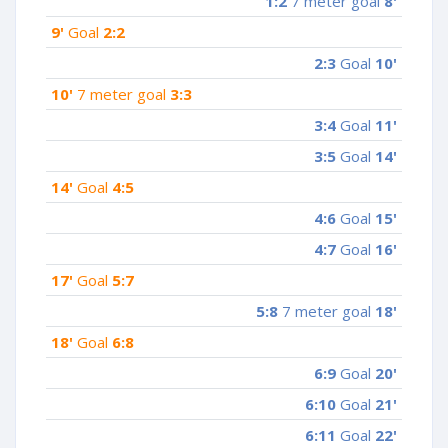
1:2
7 meter goal
8'
9'
Goal
2:2
2:3
Goal
10'
10'
7 meter goal
3:3
3:4
Goal
11'
3:5
Goal
14'
14'
Goal
4:5
4:6
Goal
15'
4:7
Goal
16'
17'
Goal
5:7
5:8
7 meter goal
18'
18'
Goal
6:8
6:9
Goal
20'
6:10
Goal
21'
6:11
Goal
22'