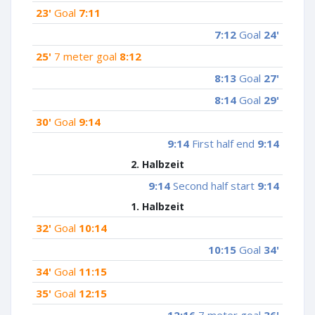
23'
Goal
7:11
7:12
Goal
24'
25'
7 meter goal
8:12
8:13
Goal
27'
8:14
Goal
29'
30'
Goal
9:14
9:14
First half end
9:14
2. Halbzeit
9:14
Second half start
9:14
1. Halbzeit
32'
Goal
10:14
10:15
Goal
34'
34'
Goal
11:15
35'
Goal
12:15
12:16
7 meter goal
36'